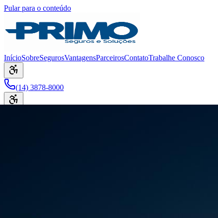
Pular para o conteúdo
Início
Sobre
Seguros
Vantagens
Parceiros
Contato
Trabalhe Conosco
(14) 3878-8000