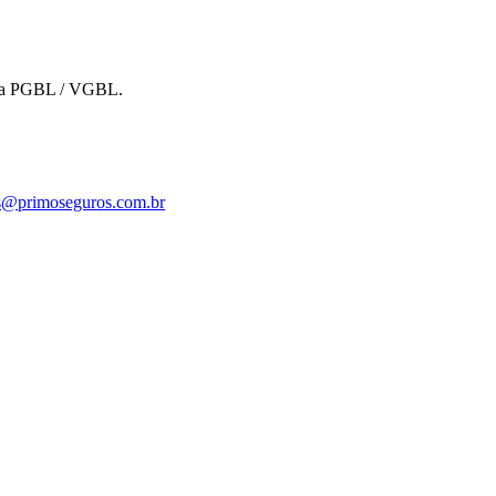
ada PGBL / VGBL
.
s@primoseguros.com.br