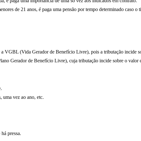
ada, é paga uma importância de uma só vez aos indicados em contrato.
ores de 21 anos, é paga uma pensão por tempo determinado caso o titu
 a VGBL (Vida Gerador de Benefício Livre), pois a tributação incide sob
no Gerador de Benefício Livre), cuja tributação incide sobre o valor 
.
, uma vez ao ano, etc.
 há pressa.