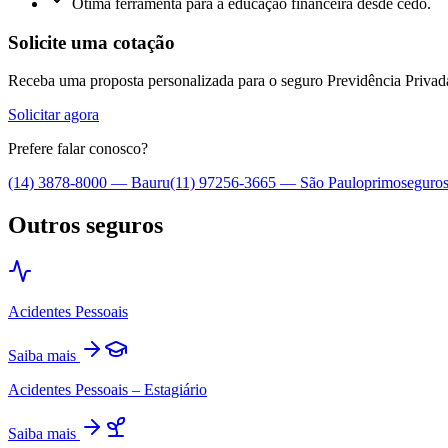
Ótima ferramenta para a educação financeira desde cedo.
Solicite uma cotação
Receba uma proposta personalizada para o seguro
Previdência Priv
Solicitar agora
Prefere falar conosco?
(14) 3878-8000
—
Bauru
(11) 97256-3665
—
São Paulo
primoseguro
Outros seguros
Acidentes Pessoais
Saiba mais
Acidentes Pessoais – Estagiário
Saiba mais