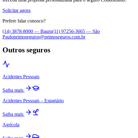
Solicitar agora
Prefere falar conosco?
(14) 3878-8000
—
Bauru
(11) 97256-3665
—
São
Paulo
primoseguros@primoseguros.com.br
Outros seguros
Acidentes Pessoais
Saiba mais
Acidentes Pessoais – Estagiário
Saiba mais
Agrícola